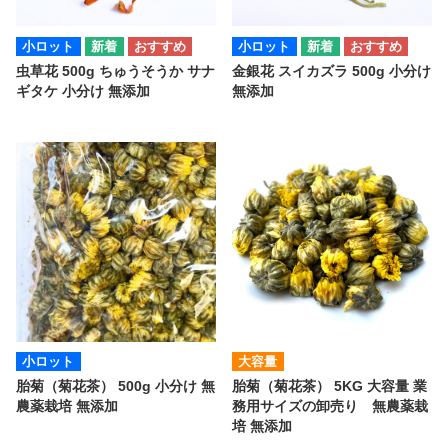
小ロット
小ロット
虫草花 500g ちゅうそうか サナ
金銀花 スイカズラ 500g 小分け
ギタケ 小分け 無添加
無添加
小ロット
大容量
胎菊（菊花茶） 500g 小分け 無
胎菊（菊花茶） 5KG 大容量 業
農薬栽培 無添加
務用サイズの卸売り 無農薬栽
培 無添加