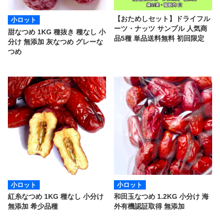
【おためしセット】ドライフル
小ロット
ーツ・ナッツ サンプル 人気商
甜なつめ 1KG 種抜き 種なし 小
品5種 単品送料無料 初回限定
分け 無添加 灰なつめ グレーな
つめ
小ロット
小ロット
紅糸なつめ 1KG 種なし 小分け
和田玉なつめ 1.2KG 小分け 海
無添加 希少品種
外有機認証取得 無添加