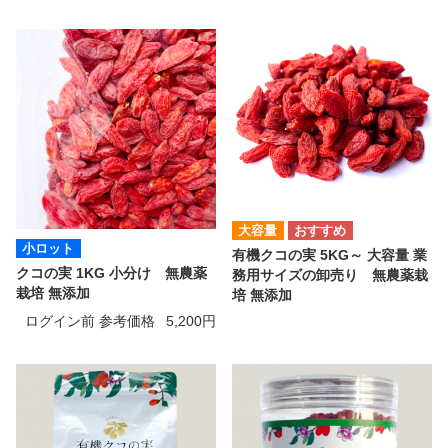
大容量
小ロット
有機クコの実 5KG～ 大容量 業
クコの実 1KG 小分け 無農薬
務用サイズの卸売り 無農薬栽
栽培 無添加
培 無添加
ログイン前 参考価格
5,200円