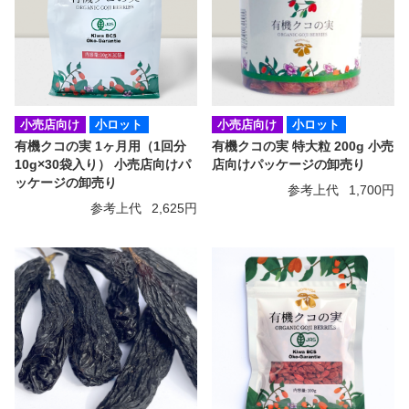
小売店向け
小ロット
小売店向け
小ロット
有機クコの実 1ヶ月用（1回分
有機クコの実 特大粒 200g 小売
10g×30袋入り） 小売店向けパ
店向けパッケージの卸売り
ッケージの卸売り
参考上代
1,700円
参考上代
2,625円