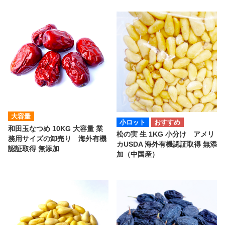
大容量
小ロット
和田玉なつめ 10KG 大容量 業
松の実 生 1KG 小分け アメリ
務用サイズの卸売り 海外有機
カUSDA 海外有機認証取得 無添
認証取得 無添加
加（中国産）