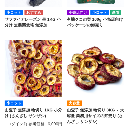
小ロット
小売店向け
小ロット
サファイアレーズン 皇 1KG 小
有機クコの実 100g 小売店向け
分け 無農薬栽培 無添加
パッケージの卸売り
小ロット
大容量
山査子 無添加 輪切り 1KG 小分
山査子 無添加 輪切り 3KG～ 大
け (さんざし サンザシ)
容量 業務用サイズの卸売り (さ
んざし サンザシ)
ログイン前 参考価格
6,090円