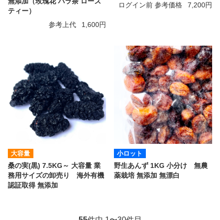
無添加（玫瑰花 バラ茶 ローズ
ログイン前 参考価格
7,200円
ティー）
参考上代
1,600円
大容量
小ロット
桑の実(黒) 7.5KG～ 大容量 業
野生あんず 1KG 小分け 無農
務用サイズの卸売り 海外有機
薬栽培 無添加 無漂白
認証取得 無添加
55
件中 1〜30件目