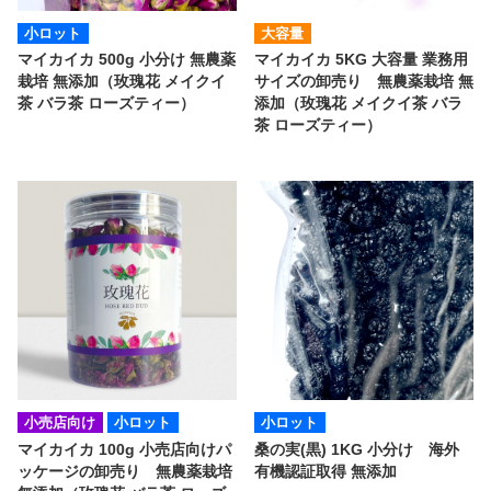
小ロット
大容量
マイカイカ 500g 小分け 無農薬
マイカイカ 5KG 大容量 業務用
栽培 無添加（玫瑰花 メイクイ
サイズの卸売り 無農薬栽培 無
茶 バラ茶 ローズティー）
添加（玫瑰花 メイクイ茶 バラ
茶 ローズティー）
小売店向け
小ロット
小ロット
マイカイカ 100g 小売店向けパ
桑の実(黒) 1KG 小分け 海外
ッケージの卸売り 無農薬栽培
有機認証取得 無添加