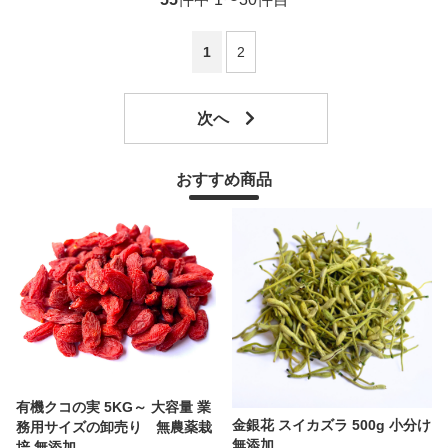
1
2
おすすめ商品
有機クコの実 5KG～ 大容量 業
金銀花 スイカズラ 500g 小分け
務用サイズの卸売り 無農薬栽
無添加
培 無添加