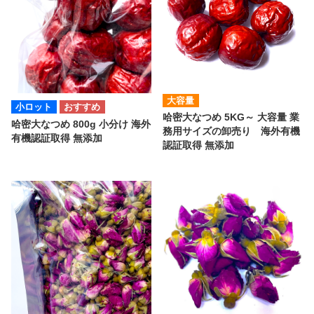
大容量
小ロット
哈密大なつめ 5KG～ 大容量 業
哈密大なつめ 800g 小分け 海外
務用サイズの卸売り 海外有機
有機認証取得 無添加
認証取得 無添加