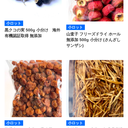
小ロット
小ロット
黒クコの実 500g 小分け 海外
山査子 フリーズドライ ホール
有機認証取得 無添加
無添加 500g 小分け (さんざし
サンザシ)
小ロット
小ロット