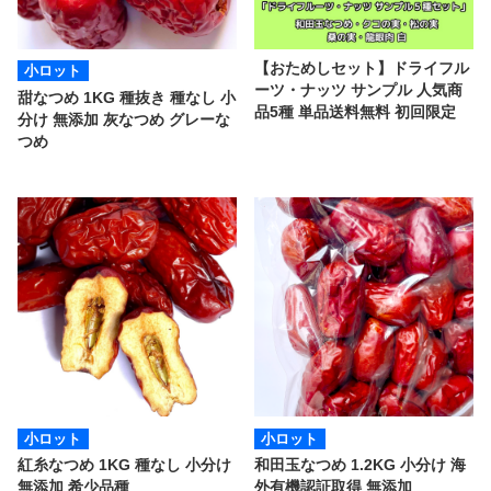
【おためしセット】ドライフル
小ロット
ーツ・ナッツ サンプル 人気商
甜なつめ 1KG 種抜き 種なし 小
品5種 単品送料無料 初回限定
分け 無添加 灰なつめ グレーな
つめ
小ロット
小ロット
紅糸なつめ 1KG 種なし 小分け
和田玉なつめ 1.2KG 小分け 海
無添加 希少品種
外有機認証取得 無添加