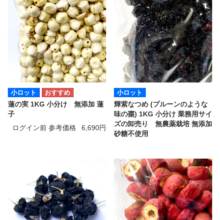
小ロット
小ロット
蓮の実 1KG 小分け 無添加 蓮
輝紫なつめ (プルーンのような
子
味の棗) 1KG 小分け 業務用サイ
ズの卸売り 無農薬栽培 無添加
ログイン前 参考価格
6,690円
砂糖不使用