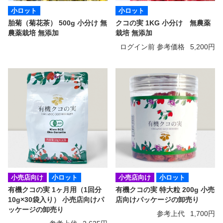
小ロット
小ロット
胎菊（菊花茶） 500g 小分け 無
クコの実 1KG 小分け 無農薬
農薬栽培 無添加
栽培 無添加
ログイン前 参考価格
5,200円
小売店向け
小ロット
小売店向け
小ロット
有機クコの実 1ヶ月用（1回分
有機クコの実 特大粒 200g 小売
10g×30袋入り） 小売店向けパ
店向けパッケージの卸売り
ッケージの卸売り
参考上代
1,700円