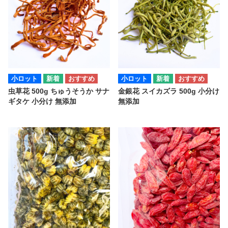
小ロット
小ロット
虫草花 500g ちゅうそうか サナ
金銀花 スイカズラ 500g 小分け
ギタケ 小分け 無添加
無添加