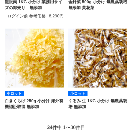
龍眼肉 1KG 小分け 業務用サイ
金針菜 500g 小分け 無農薬栽培
ズの卸売り 無添加
無添加 黄花菜
ログイン前 参考価格
8,290円
小ロット
小ロット
白きくらげ 250g 小分け 海外有
くるみ 生 1KG 小分け 無農薬栽
機認証取得 無添加
培 無添加
34
件中 1〜30件目