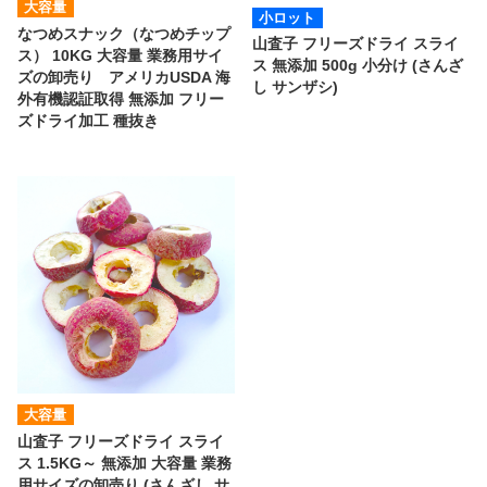
大容量
小ロット
なつめスナック（なつめチップ
山査子 フリーズドライ スライ
ス） 10KG 大容量 業務用サイ
ス 無添加 500g 小分け (さんざ
ズの卸売り アメリカUSDA 海
し サンザシ)
外有機認証取得 無添加 フリー
ズドライ加工 種抜き
大容量
山査子 フリーズドライ スライ
ス 1.5KG～ 無添加 大容量 業務
用サイズの卸売り (さんざし サ