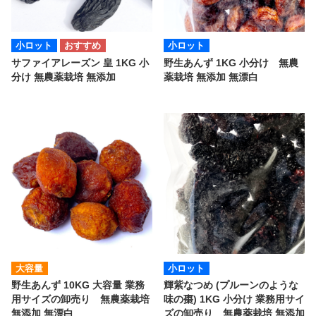
小ロット
小ロット
サファイアレーズン 皇 1KG 小
野生あんず 1KG 小分け 無農
分け 無農薬栽培 無添加
薬栽培 無添加 無漂白
大容量
小ロット
野生あんず 10KG 大容量 業務
輝紫なつめ (プルーンのような
用サイズの卸売り 無農薬栽培
味の棗) 1KG 小分け 業務用サイ
無添加 無漂白
ズの卸売り 無農薬栽培 無添加