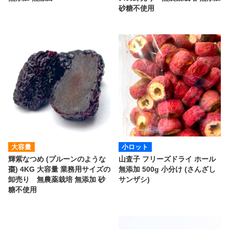
砂糖不使用
大容量
小ロット
輝紫なつめ (プルーンのような
山査子 フリーズドライ ホール
棗) 4KG 大容量 業務用サイズの
無添加 500g 小分け (さんざし
卸売り 無農薬栽培 無添加 砂
サンザシ)
糖不使用