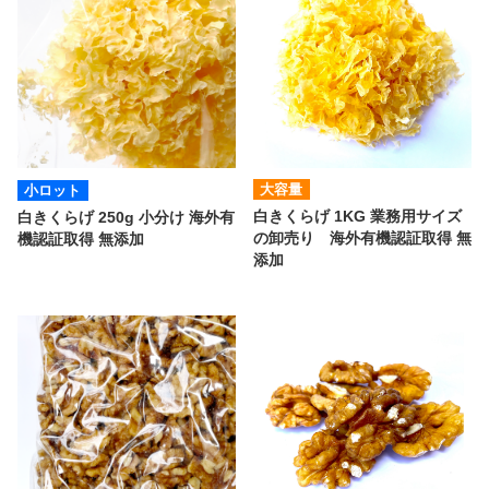
大容量
小ロット
白きくらげ 1KG 業務用サイズ
白きくらげ 250g 小分け 海外有
の卸売り 海外有機認証取得 無
機認証取得 無添加
添加