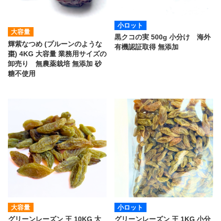
小ロット
大容量
黒クコの実 500g 小分け 海外
輝紫なつめ (プルーンのような
有機認証取得 無添加
棗) 4KG 大容量 業務用サイズの
卸売り 無農薬栽培 無添加 砂
糖不使用
大容量
小ロット
グリーンレーズン 王 10KG 大
グリーンレーズン 王 1KG 小分