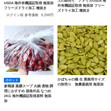
ズの卸売り アメリカUSDA 海
USDA 海外有機認証取得 無添加
外有機認証取得 無添加 フリー
フリーズドライ加工 種抜き
ズドライ加工 種抜き
ログイン前 参考価格
5,200円
かぼちゃの種 生 業務用サイズ
小ロット
の卸売り 無農薬栽培 無添加
参鶏湯 薬膳スープ 火鍋 煮物 調
理におすすめ 規格外品 なつめ
2KG 海外機認証取得原料 無添
加