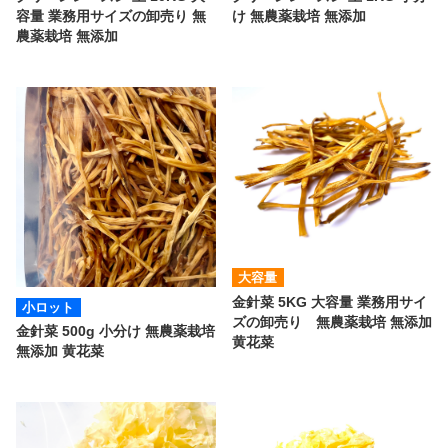
容量 業務用サイズの卸売り 無
け 無農薬栽培 無添加
農薬栽培 無添加
大容量
金針菜 5KG 大容量 業務用サイ
小ロット
ズの卸売り 無農薬栽培 無添加
金針菜 500g 小分け 無農薬栽培
黄花菜
無添加 黄花菜