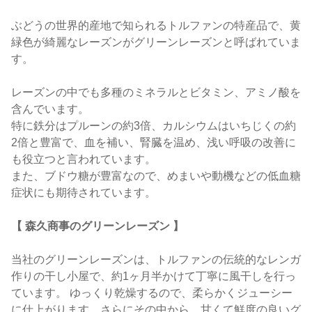
ぶどうの世界的産地で知られるトルファンの特産品で、黄
緑色が綺麗なレーズンがグリーンレーズンと呼ばれていま
す。
レーズンの中でも多種のミネラルとビタミン、アミノ酸を
含んでいます。
特に鉄分はプルーンの約3倍、カルシウムはいちじくの約
2倍と豊富で、血を補い、腎臓を温め、浅い呼吸の改善に
も役立つと言われています。
また、ブドウ糖が豊富なので、めまいや動機などの低血糖
症状にも期待されています。
【 森久商事のグリーンレーズン 】
当社のグリーンレーズンは、トルファンの伝統的なレンガ
作りの干し小屋で、約1ヶ月半かけて丁寧に風干しを行っ
ています。 ゆっくり乾燥するので、柔らかくジューシー
に仕上がります。さらにその中から、甘くて鮮度の良いグ